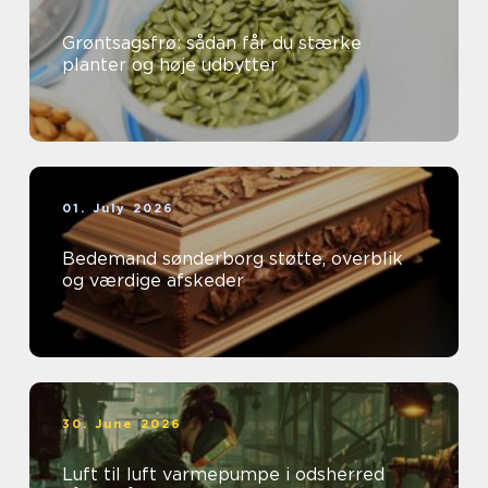
Grøntsagsfrø: sådan får du stærke
planter og høje udbytter
01. July 2026
Bedemand sønderborg støtte, overblik
og værdige afskeder
30. June 2026
Luft til luft varmepumpe i odsherred