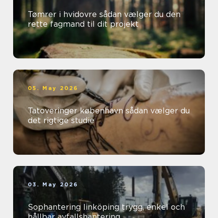
Tømrer i hvidovre sådan vælger du den
rette fagmand til dit projekt
05. May 2026
Tatoveringer københavn sådan vælger du
det rigtige studie
03. May 2026
Sophantering linköping trygg, enkel och
hållbar avfallshantering