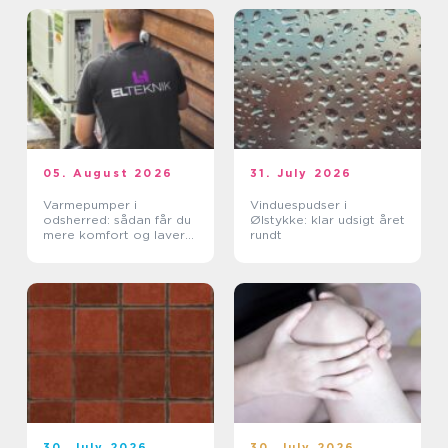
05. August 2026
31. July 2026
Varmepumper i
Vinduespudser i
odsherred: sådan får du
Ølstykke: klar udsigt året
mere komfort og lavere
rundt
varmeregning
30. July 2026
30. July 2026