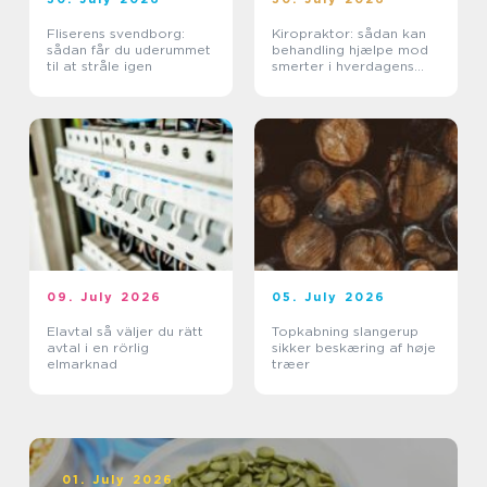
Fliserens svendborg:
Kiropraktor: sådan kan
sådan får du uderummet
behandling hjælpe mod
til at stråle igen
smerter i hverdagens
bevægelser
09. July 2026
05. July 2026
Elavtal så väljer du rätt
Topkabning slangerup
avtal i en rörlig
sikker beskæring af høje
elmarknad
træer
01. July 2026