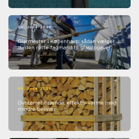
04. June 2026
Glarmester i København: sådan vælger
du den rette fagmand til glasopgaver
04. June 2026
Ovntørret brænde: effektiv varme med
mindre besvær