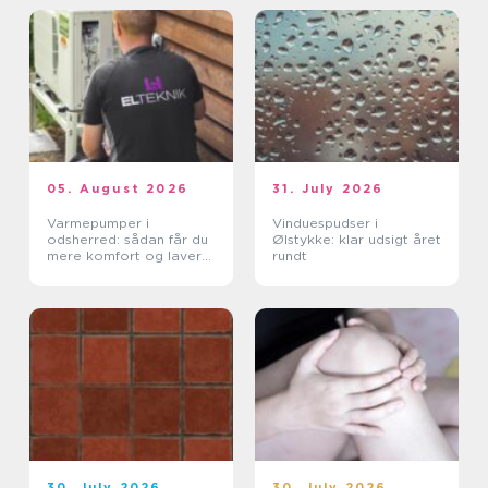
05. August 2026
31. July 2026
Varmepumper i
Vinduespudser i
odsherred: sådan får du
Ølstykke: klar udsigt året
mere komfort og lavere
rundt
varmeregning
30. July 2026
30. July 2026