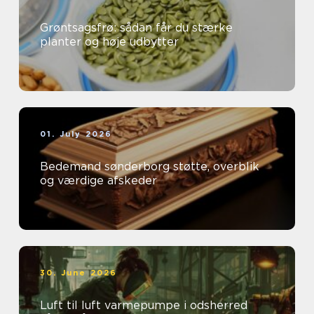
Grøntsagsfrø: sådan får du stærke
planter og høje udbytter
01. July 2026
Bedemand sønderborg støtte, overblik
og værdige afskeder
30. June 2026
Luft til luft varmepumpe i odsherred