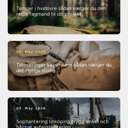
Tømrer i hvidovre sådan vælger du den
rette fagmand til dit projekt
05. May 2026
Tatoveringer københavn sådan vælger du
det rigtige studie
03. May 2026
Sophantering linköping trygg, enkel och
hållbar avfallshantering