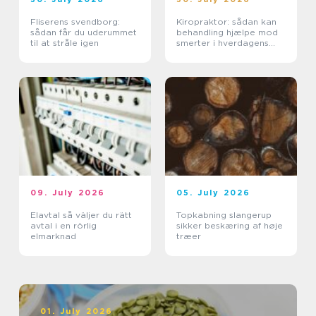
Fliserens svendborg:
Kiropraktor: sådan kan
sådan får du uderummet
behandling hjælpe mod
til at stråle igen
smerter i hverdagens
bevægelser
09. July 2026
05. July 2026
Elavtal så väljer du rätt
Topkabning slangerup
avtal i en rörlig
sikker beskæring af høje
elmarknad
træer
01. July 2026