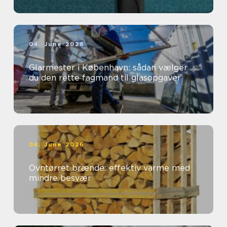
04. June 2026
Glarmester i København: sådan vælger
du den rette fagmand til glasopgaver
04. June 2026
Ovntørret brænde: effektiv varme med
mindre besvær