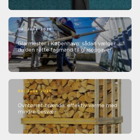
04. June 2026
Glarmester i København: sådan vælger
du den rette fagmand til glasopgaver
04. June 2026
Ovntørret brænde: effektiv varme med
mindre besvær