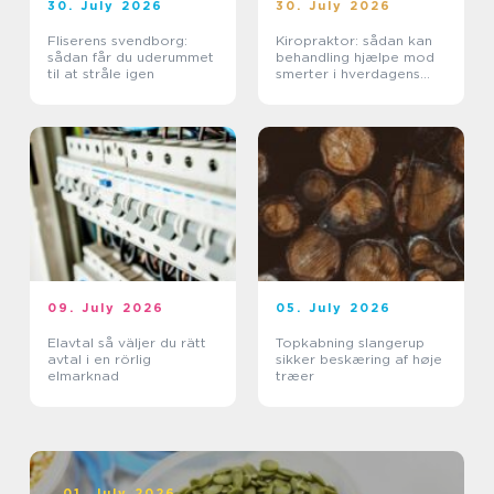
30. July 2026
30. July 2026
Fliserens svendborg:
Kiropraktor: sådan kan
sådan får du uderummet
behandling hjælpe mod
til at stråle igen
smerter i hverdagens
bevægelser
09. July 2026
05. July 2026
Elavtal så väljer du rätt
Topkabning slangerup
avtal i en rörlig
sikker beskæring af høje
elmarknad
træer
01. July 2026