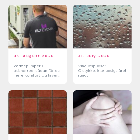
05. August 2026
31. July 2026
Varmepumper i
Vinduespudser i
odsherred: sådan får du
Ølstykke: klar udsigt året
mere komfort og lavere
rundt
varmeregning