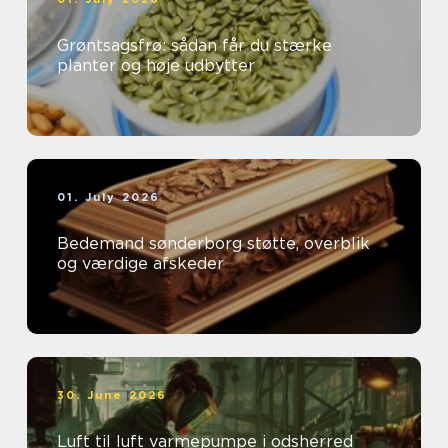
Grøntsagsfrø: sådan får du stærke
planter og høje udbytter
01. July 2026
Bedemand sønderborg støtte, overblik
og værdige afskeder
30. June 2026
Luft til luft varmepumpe i odsherred