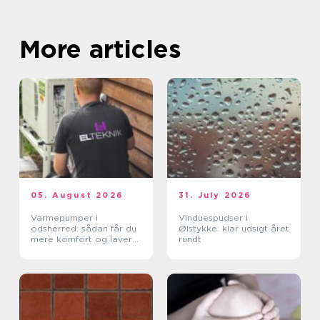
More articles
05. August 2026
31. July 2026
Varmepumper i
Vinduespudser i
odsherred: sådan får du
Ølstykke: klar udsigt året
mere komfort og lavere
rundt
varmeregning