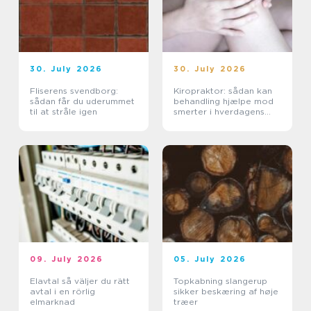
30. July 2026
30. July 2026
Fliserens svendborg:
Kiropraktor: sådan kan
sådan får du uderummet
behandling hjælpe mod
til at stråle igen
smerter i hverdagens
bevægelser
09. July 2026
05. July 2026
Elavtal så väljer du rätt
Topkabning slangerup
avtal i en rörlig
sikker beskæring af høje
elmarknad
træer