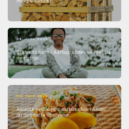
mindre besvær
04. June 2026
Briller til børn i Aarhus: sådan vælger du
de rigtige
02. June 2026
Asiatisk restaurant aarhus sådan finder
du den rette oplevelse