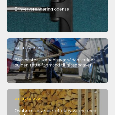
Erhvervsrengøring odense
04. June 2026
Glarmester i København: sådan vælger
du den rette fagmand til glasopgaver
04. June 2026
Ovntørret brænde: effektiv varme med