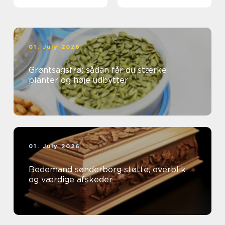
01. July 2026
Grøntsagsfrø: sådan får du stærke
planter og høje udbytter
01. July 2026
Bedemand sønderborg støtte, overblik
og værdige afskeder