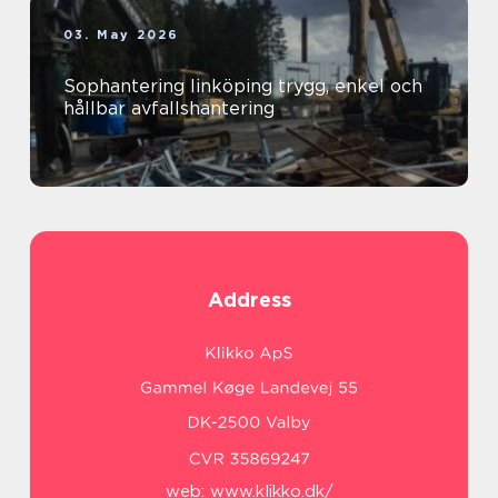
03. May 2026
Sophantering linköping trygg, enkel och
hållbar avfallshantering
Address
web:
www.klikko.dk/