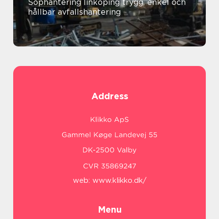
Sophantering linköping trygg, enkel och
hållbar avfallshantering
Address
web:
www.klikko.dk/
Menu