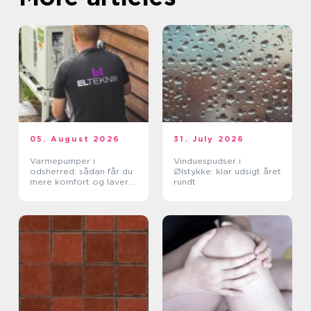
05. August 2026
31. July 2026
Varmepumper i
Vinduespudser i
odsherred: sådan får du
Ølstykke: klar udsigt året
mere komfort og lavere
rundt
varmeregning