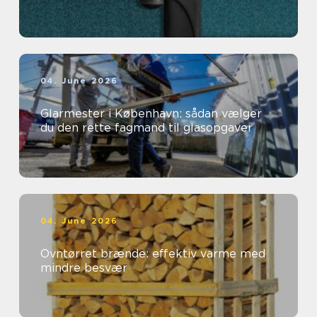
04. June 2026
Glarmester i København: sådan vælger
du den rette fagmand til glasopgaver
04. June 2026
Ovntørret brænde: effektiv varme med
mindre besvær