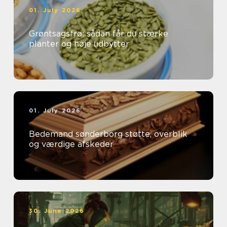
01. July 2026
Grøntsagsfrø: sådan får du stærke
planter og høje udbytter
01. July 2026
Bedemand sønderborg støtte, overblik
og værdige afskeder
30. June 2026