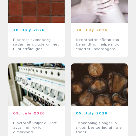
30. July 2026
30. July 2026
Fliserens svendborg:
Kiropraktor: sådan kan
sådan får du uderummet
behandling hjælpe mod
til at stråle igen
smerter i hverdagens
bevægelser
09. July 2026
05. July 2026
Elavtal så väljer du rätt
Topkabning slangerup
avtal i en rörlig
sikker beskæring af høje
elmarknad
træer