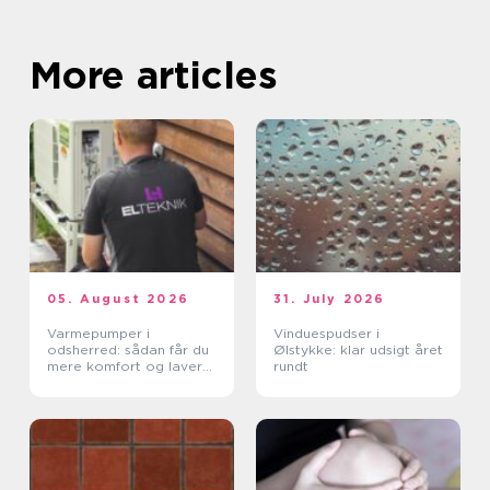
More articles
05. August 2026
31. July 2026
Varmepumper i
Vinduespudser i
odsherred: sådan får du
Ølstykke: klar udsigt året
mere komfort og lavere
rundt
varmeregning