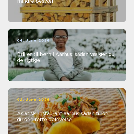
mindre besvær
04. June 2026
Briller til børn i Aarhus: sådan vælger du
de rigtige
02. June 2026
Asiatisk restaurant aarhus sådan finder
du den rette oplevelse