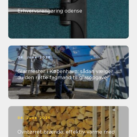
Erhvervsrengøring odense
04. June 2026
Glarmester i København: sådan vælger
du den rette fagmand til glasopgaver
04. June 2026
Ovntørret brænde: effektiv varme med