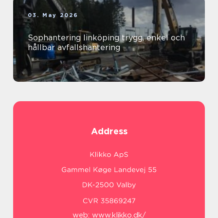
03. May 2026
Sophantering linköping trygg, enkel och
hållbar avfallshantering
Address
web:
www.klikko.dk/