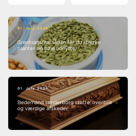
01. July 2026
Grøntsagsfrø: sådan får du stærke
planter og høje udbytter
01. July 2026
Bedemand sønderborg støtte, overblik
og værdige afskeder