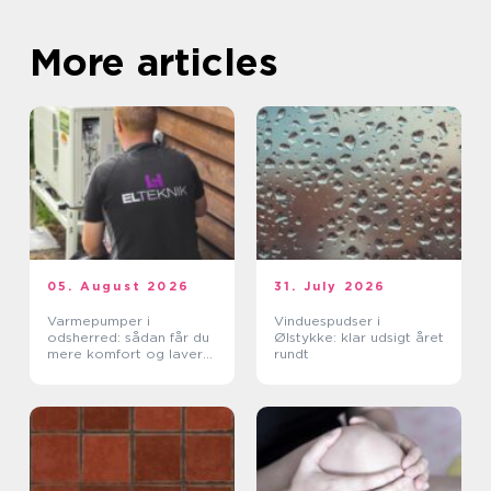
More articles
05. August 2026
31. July 2026
Varmepumper i
Vinduespudser i
odsherred: sådan får du
Ølstykke: klar udsigt året
mere komfort og lavere
rundt
varmeregning