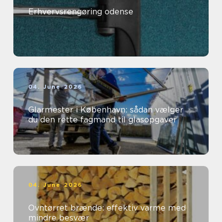
Erhvervsrengøring odense
04. June 2026
Glarmester i København: sådan vælger
du den rette fagmand til glasopgaver
04. June 2026
Ovntørret brænde: effektiv varme med
mindre besvær