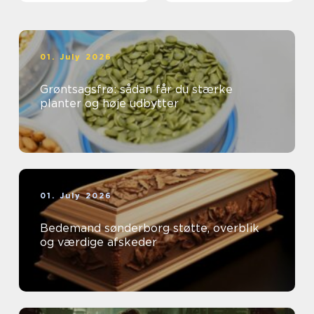
01. July 2026
Grøntsagsfrø: sådan får du stærke
planter og høje udbytter
01. July 2026
Bedemand sønderborg støtte, overblik
og værdige afskeder