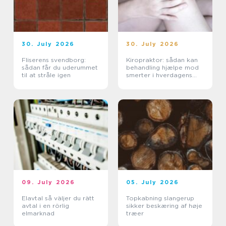
30. July 2026
30. July 2026
Fliserens svendborg:
Kiropraktor: sådan kan
sådan får du uderummet
behandling hjælpe mod
til at stråle igen
smerter i hverdagens
bevægelser
09. July 2026
05. July 2026
Elavtal så väljer du rätt
Topkabning slangerup
avtal i en rörlig
sikker beskæring af høje
elmarknad
træer